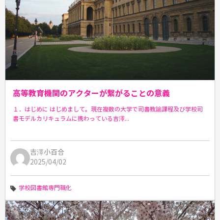
高等教育機関のアクターが繋がることの意義
１．はじめに はじめまして。現在複数の大学で司書教諭課程及び学校司
書モデルカリキュラムに携わっている吉澤...
吉澤小百合
2025/04/02
学校図書館
専門職化