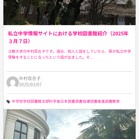
私立中学情報サイトにおける学校図書館紹介（2025年
３月７日）
立教大学の中村百合子です。過日、知人と話をしていたら、孫が私立中学
受験をすることになったという話が出ました。そ...
中村百合子
2025/03/07
中学校
学校図書館
文部科学省
日本
読書
読書指導
読書推進
読書教育