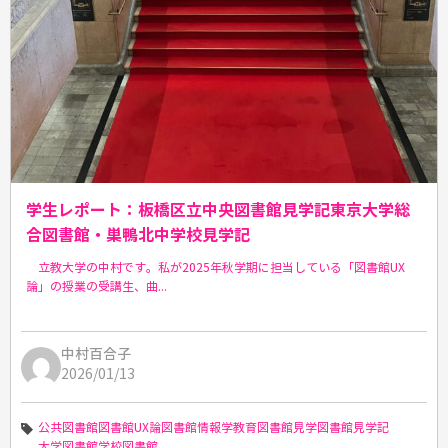
学生レポート：板橋区立中央図書館見学記東京大学総
合図書館・巣鴨北中学校見学記
立教大学の中村です。私が2025年秋学期に担当している「図書館UX
論」の授業の受講生、曲...
中村百合子
2026/01/13
公共図書館
図書館UX論
図書館情報学教育
図書館見学
図書館見学記
大学図書館
学校図書館