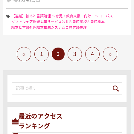
2024/11/22
【連載】絵本と言語処理 ～育児・教育支援に向けて～
コーパス
ソフトウェア開発
児童サービス
公共図書館
学校図書館
絵本
絵本と言語処理
絵本推薦システム
自然言語処理
«
1
3
4
»
2
最近のアクセス
ランキング