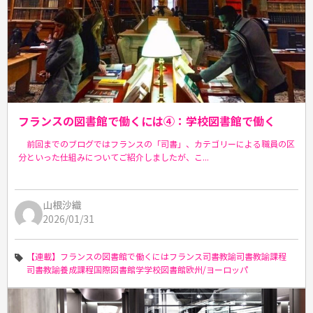
フランスの図書館で働くには④：学校図書館で働く
前回までのブログではフランスの「司書」、カテゴリーによる職員の区
分といった仕組みについてご紹介しましたが、こ...
山根沙織
2026/01/31
【連載】フランスの図書館で働くには
フランス
司書教諭
司書教諭課程
司書教諭養成課程
国際図書館学
学校図書館
欧州/ヨーロッパ