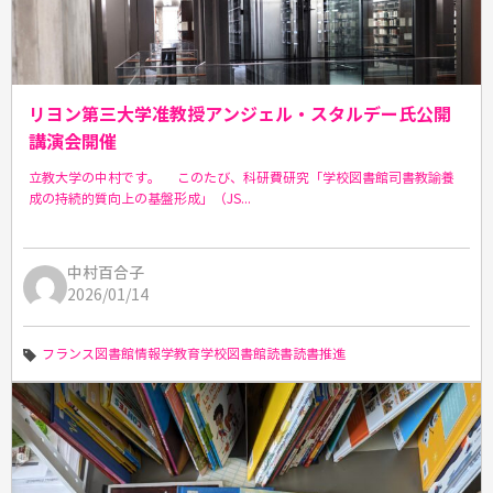
リヨン第三大学准教授アンジェル・スタルデー氏公開
講演会開催
立教大学の中村です。 このたび、科研費研究「学校図書館司書教諭養
成の持続的質向上の基盤形成」（JS...
中村百合子
2026/01/14
フランス
図書館情報学教育
学校図書館
読書
読書推進