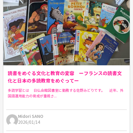
読書をめぐる文化と教育の変容 ーフランスの読書文
化と日本の多読教育をめぐってー
多読学習とは 日仏会館図書室に勤務する佐野みどりです。 近年、外
国語運用能力の育成が重視さ...
Midori SANO
2026/01/14