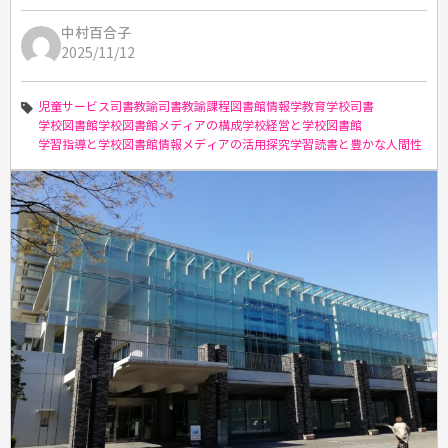
中村百合子
2025/11/12
児童サービス
司書教諭
司書教諭課程
図書館情報学教育
学校司書
学校図書館
学校図書館メディアの構成
学校経営と学校図書館
学習指導と学校図書館
情報メディアの活用
探究学習
読書と豊かな人間性