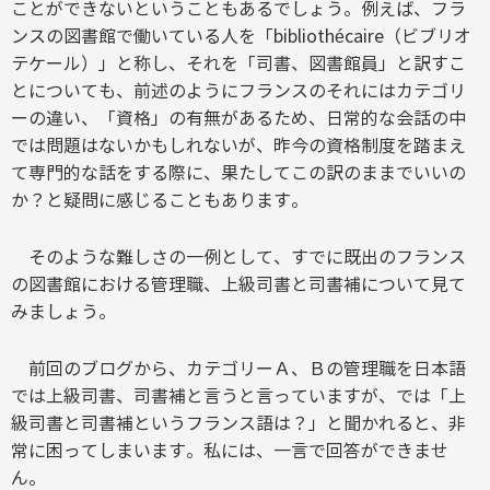
ことができないということもあるでしょう。例えば、フラ
ンスの図書館で働いている人を「bibliothécaire（ビブリオ
テケール）」と称し、それを「司書、図書館員」と訳すこ
とについても、前述のようにフランスのそれにはカテゴリ
ーの違い、「資格」の有無があるため、日常的な会話の中
では問題はないかもしれないが、昨今の資格制度を踏まえ
て専門的な話をする際に、果たしてこの訳のままでいいの
か？と疑問に感じることもあります。
そのような難しさの一例として、すでに既出のフランス
の図書館における管理職、上級司書と司書補について見て
みましょう。
前回のブログから、カテゴリーＡ、Ｂの管理職を日本語
では上級司書、司書補と言うと言っていますが、では「上
級司書と司書補というフランス語は？」と聞かれると、非
常に困ってしまいます。私には、一言で回答ができませ
ん。