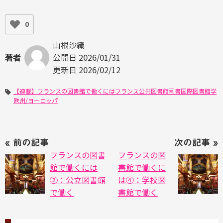
0
山根沙織
公開日
2026/01/31
著者
更新日
2026/02/12
【連載】フランスの図書館で働くには
フランス
公共図書館
司書
国際図書館学
欧州/ヨーロッパ
« 前の記事
次の記事 »
フランスの図書
フランスの図
館で働くには
書館で働くに
②：公立図書館
は④：学校図
で働く
書館で働く