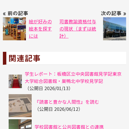
« 前の記事
次の記事 »
絵が好みの
司書教諭資格付与
絵本を探す
の現状（まずは統
には
計）
関連記事
学生レポート：板橋区立中央図書館見学記東京
大学総合図書館・巣鴨北中学校見学記
（公開日
2026/01/13
）
『読書と豊かな人間性』を読む
（公開日
2026/06/12
）
学校図書館と公共図書館との連携