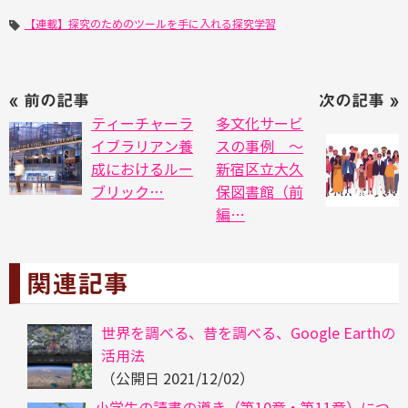
【連載】探究のためのツールを手に入れる
探究学習
« 前の記事
次の記事 »
ティーチャーラ
多文化サービ
イブラリアン養
スの事例 ～
成におけるルー
新宿区立大久
ブリック…
保図書館（前
編…
関連記事
世界を調べる、昔を調べる、Google Earthの
活用法
（公開日
2021/12/02
）