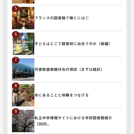
" alt="絵本検索システム「ぴたりえ」と絵本電子データ化">
フランスの図書館で働くには①
" alt="フランスの図書館で働くには①">
子どもはどこで読書材に出合うのか（後編）
" alt="子どもはどこで読書材に出合うのか（後編）">
司書教諭資格付与の現状（まずは統計）
" alt="司書教諭資格付与の現状（まずは統計）">
本にあることと体験をつなげる
" alt="本にあることと体験をつなげる">
私立中学情報サイトにおける学校図書館紹介
（2025...
" alt="私立中学情報サイトにおける学校図書館紹介（2025...">